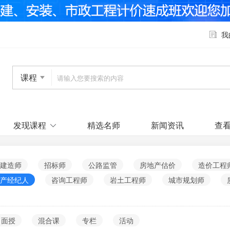
我
课程
发现课程
精选名师
新闻资讯
查
建造师
招标师
公路监管
房地产估价
造价工程
产经纪人
咨询工程师
岩土工程师
城市规划师
面授
混合课
专栏
活动